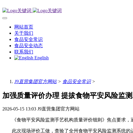
网站首页
关于我们
食品安全常识
食品安全动态
联系我们
English
J9直营集团官方网站
>
食品安全常识
>
加强质量评价办理 提拔食物平安风险监
2026-05-15 13:03
J9直营集团官方网站
《食物平安风险监测手艺机构质量评价细则》焦点要求，通
此次现场评价工做，查验了全州食物平安风险监测系统的运