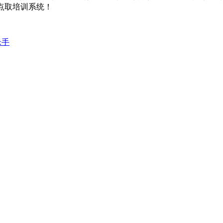
指点取培训系统！
米手