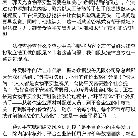
表，郭天光食物平安监管要愈加关心“数据背后的问题”，立法
过程中添加相关内容，鞭策以人工智能等手艺手段提拔数字赋
能程度，正在深度数据挖掘中让食物风险现患更快、违规问题
更早发觉。同时，他也认为，这一聪慧监管模式有帮于减轻下
层法律压力，鞭策食物平安管理从“人海和术”向“精准智防”转
型。
法律查抄查什么？查抄中关心哪些内容？若何做好法律查
抄取立法工做的跟尾？带着这些问题，我们跟从法律查抄组一
路走进现场。
外卖骑手的话让市代表、握奇数据股份无限公司副总裁郭
天光深有感到，“外卖好欠好，小哥的评价出格有分量！”他认
为，“人人都是食物平安监视员，食物平安需要整个社会提
高”，做好食物平安监视需要最大范畴调动社会积极性，正在
搭建食物平安全财产链防控系统过程中，“环节群体”不止外卖
骑手——从餐饮企业原材料配送人员，到平台企业的审核把
关，再到骑手的餐食配送，链条上的每小我、每个环节都可以
或许阐扬监管的“大感化”，“这是一场全平易近和。”。
通过手艺赋能建立风险识别模子是平台企业的主要发力
点，除内部审核外，平台企业依托用户评价等数据画像，精准