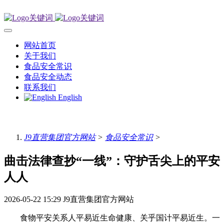
网站首页
关于我们
食品安全常识
食品安全动态
联系我们
English
J9直营集团官方网站
>
食品安全常识
>
曲击法律查抄“一线”：守护舌尖上的平安
人人
2026-05-22 15:29
J9直营集团官方网站
食物平安关系人平易近生命健康、关乎国计平易近生。一