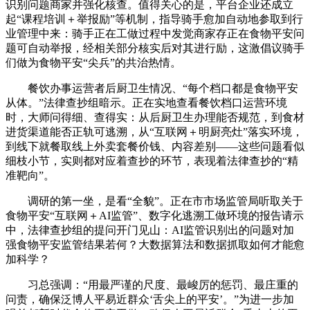
识别问题商家并强化核查。值得关心的是，平台企业还成立
起“课程培训＋举报励”等机制，指导骑手愈加自动地参取到行
业管理中来：骑手正在工做过程中发觉商家存正在食物平安问
题可自动举报，经相关部分核实后对其进行励，这激倡议骑手
们做为食物平安“尖兵”的共治热情。
餐饮办事运营者后厨卫生情况、“每个档口都是食物平安
从体。”法律查抄组暗示。正在实地查看餐饮档口运营环境
时，大师问得细、查得实：从后厨卫生办理能否规范，到食材
进货渠道能否正轨可逃溯，从“互联网＋明厨亮灶”落实环境，
到线下就餐取线上外卖套餐价钱、内容差别——这些问题看似
细枝小节，实则都对应着查抄的环节，表现着法律查抄的“精
准靶向”。
调研的第一坐，是看“全貌”。正在市市场监管局听取关于
食物平安“互联网＋AI监管”、数字化逃溯工做环境的报告请示
中，法律查抄组的提问开门见山：AI监管识别出的问题对加
强食物平安监管结果若何？大数据算法和数据抓取如何才能愈
加科学？
习总强调：“用最严谨的尺度、最峻厉的惩罚、最庄重的
问责，确保泛博人平易近群众‘舌尖上的平安’。”为进一步加