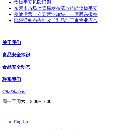
食物平安风险识别
东营市市场监管局发布沉点范畴食物平安
稳健运营、立异营业加快、丰厚股东报答
地域通知布告批改「乳品加工食物业应合
关于我们
食品安全常识
食品安全动态
联系我们
4000603536
周一至周六：8:00~17:00
English