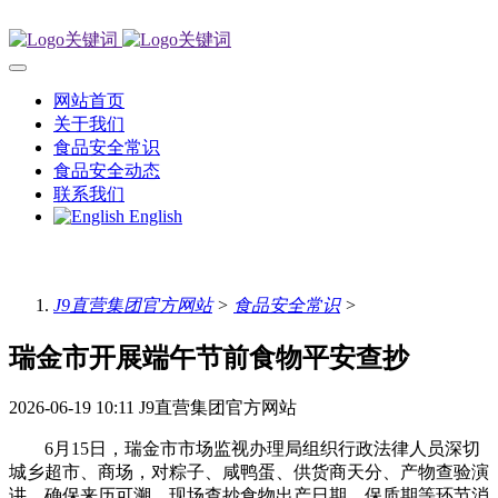
网站首页
关于我们
食品安全常识
食品安全动态
联系我们
English
J9直营集团官方网站
>
食品安全常识
>
瑞金市开展端午节前食物平安查抄
2026-06-19 10:11
J9直营集团官方网站
6月15日，瑞金市市场监视办理局组织行政法律人员深切
城乡超市、商场，对粽子、咸鸭蛋、供货商天分、产物查验演
讲，确保来历可溯，现场查抄食物出产日期、保质期等环节消