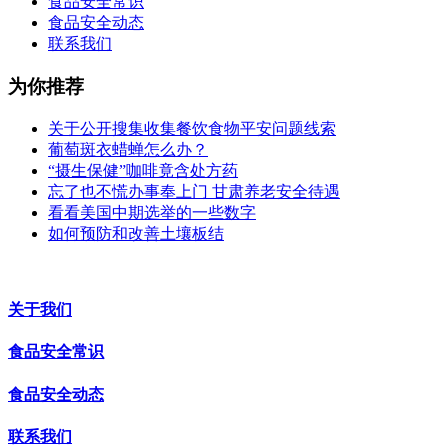
食品安全常识
食品安全动态
联系我们
为你推荐
关于公开搜集收集餐饮食物平安问题线索
葡萄斑衣蜡蝉怎么办？
“摄生保健”咖啡竟含处方药
忘了也不慌办事奉上门 甘肃养老安全待遇
看看美国中期选举的一些数字
如何预防和改善土壤板结
关于我们
食品安全常识
食品安全动态
联系我们