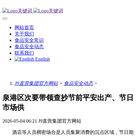
网站首页
关于我们
食品安全常识
食品安全动态
联系我们
English
J9直营集团官方网站
>
食品安全动态
>
泉港区次要带领查抄节前平安出产、节日
市场供
2026-05-04 06:21
J9直营集团官方网站
酒店等人员稠密场合是人员集聚消费的沉点区域，节日期