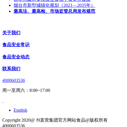
烟台市新型城镇化规划（2021—2035年）
最高法、最高检、市场监管总局发布规范
关于我们
食品安全常识
食品安全动态
联系我们
4000603536
周一至周六：8:00~17:00
English
Copyright 2020@ J9直营集团官方网站食品@版权所有
4000603536