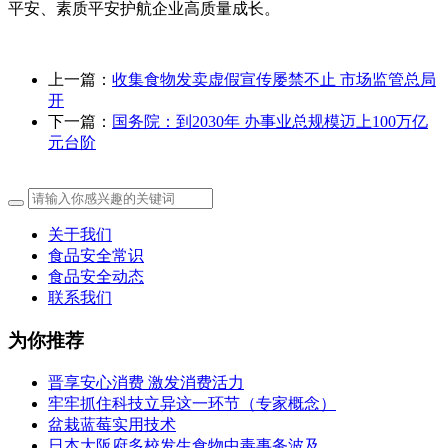
平安、素质平安护航企业高质量成长。
上一篇：
收集食物发卖虚假宣传屡禁不止 市场监管总局
开
下一篇：
国务院：到2030年 办事业总规模迈上100万亿
元台阶
关于我们
食品安全常识
食品安全动态
联系我们
为你推荐
晋享安心消费 激发消费活力
牢牢抓住科技立异这一环节（专家概念）
盆栽蓝莓实用技术
日本大阪府多校发生食物中毒事务波及