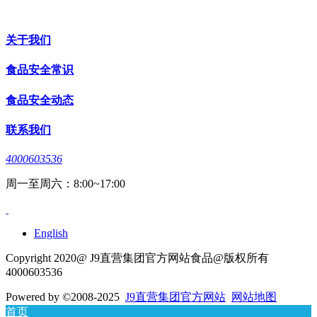
关于我们
食品安全常识
食品安全动态
联系我们
4000603536
周一至周六：8:00~17:00
English
Copyright 2020@ J9直营集团官方网站食品@版权所有
4000603536
Powered by
©2008-2025
J9直营集团官方网站
网站地图
首页