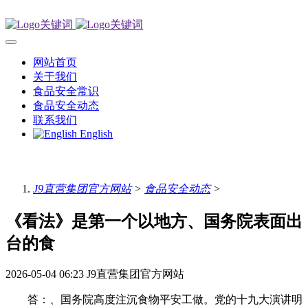
网站首页
关于我们
食品安全常识
食品安全动态
联系我们
English
J9直营集团官方网站
>
食品安全动态
>
《看法》是第一个以地方、国务院表面出
台的食
2026-05-04 06:23
J9直营集团官方网站
答：、国务院高度注沉食物平安工做。党的十九大演讲明