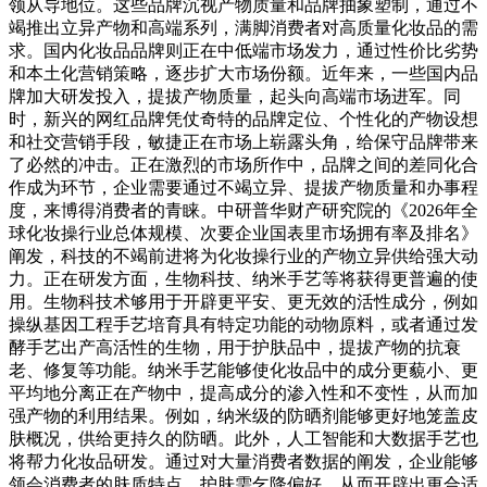
领从导地位。这些品牌沉视产物质量和品牌抽象塑制，通过不
竭推出立异产物和高端系列，满脚消费者对高质量化妆品的需
求。国内化妆品品牌则正在中低端市场发力，通过性价比劣势
和本土化营销策略，逐步扩大市场份额。近年来，一些国内品
牌加大研发投入，提拔产物质量，起头向高端市场进军。同
时，新兴的网红品牌凭仗奇特的品牌定位、个性化的产物设想
和社交营销手段，敏捷正在市场上崭露头角，给保守品牌带来
了必然的冲击。正在激烈的市场所作中，品牌之间的差同化合
作成为环节，企业需要通过不竭立异、提拔产物质量和办事程
度，来博得消费者的青睐。中研普华财产研究院的《2026年全
球化妆操行业总体规模、次要企业国表里市场拥有率及排名》
阐发，科技的不竭前进将为化妆操行业的产物立异供给强大动
力。正在研发方面，生物科技、纳米手艺等将获得更普遍的使
用。生物科技术够用于开辟更平安、更无效的活性成分，例如
操纵基因工程手艺培育具有特定功能的动物原料，或者通过发
酵手艺出产高活性的生物，用于护肤品中，提拔产物的抗衰
老、修复等功能。纳米手艺能够使化妆品中的成分更藐小、更
平均地分离正在产物中，提高成分的渗入性和不变性，从而加
强产物的利用结果。例如，纳米级的防晒剂能够更好地笼盖皮
肤概况，供给更持久的防晒。此外，人工智能和大数据手艺也
将帮力化妆品研发。通过对大量消费者数据的阐发，企业能够
领会消费者的肤质特点、护肤需乞降偏好，从而开辟出更合适