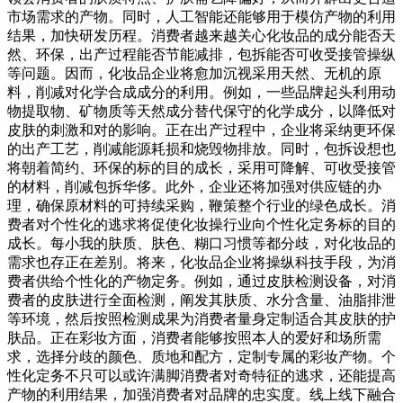
市场需求的产物。同时，人工智能还能够用于模仿产物的利用
结果，加快研发历程。消费者越来越关心化妆品的成分能否天
然、环保，出产过程能否节能减排，包拆能否可收受接管操纵
等问题。因而，化妆品企业将愈加沉视采用天然、无机的原
料，削减对化学合成成分的利用。例如，一些品牌起头利用动
物提取物、矿物质等天然成分替代保守的化学成分，以降低对
皮肤的刺激和对的影响。正在出产过程中，企业将采纳更环保
的出产工艺，削减能源耗损和烧毁物排放。同时，包拆设想也
将朝着简约、环保的标的目的成长，采用可降解、可收受接管
的材料，削减包拆华侈。此外，企业还将加强对供应链的办
理，确保原材料的可持续采购，鞭策整个行业的绿色成长。消
费者对个性化的逃求将促使化妆操行业向个性化定务标的目的
成长。每小我的肤质、肤色、糊口习惯等都分歧，对化妆品的
需求也存正在差别。将来，化妆品企业将操纵科技手段，为消
费者供给个性化的产物定务。例如，通过皮肤检测设备，对消
费者的皮肤进行全面检测，阐发其肤质、水分含量、油脂排泄
等环境，然后按照检测成果为消费者量身定制适合其皮肤的护
肤品。正在彩妆方面，消费者能够按照本人的爱好和场所需
求，选择分歧的颜色、质地和配方，定制专属的彩妆产物。个
性化定务不只可以或许满脚消费者对奇特征的逃求，还能提高
产物的利用结果，加强消费者对品牌的忠实度。线上线下融合