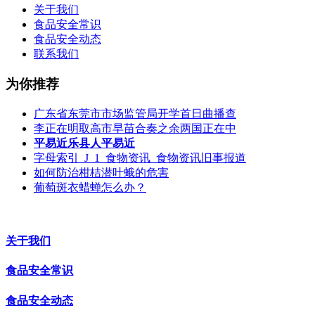
关于我们
食品安全常识
食品安全动态
联系我们
为你推荐
广东省东莞市市场监管局开学首日曲播查
李正在明取高市早苗合奏之余两国正在中
平易近乐县人平易近
字母索引_J_1_食物资讯_食物资讯旧事报道
如何防治柑桔潜叶蛾的危害
葡萄斑衣蜡蝉怎么办？
关于我们
食品安全常识
食品安全动态