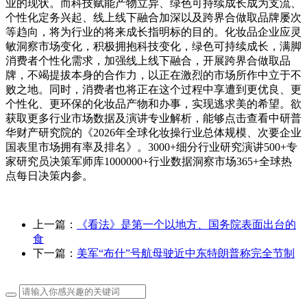
业的现状。而科技赋能产物立异、绿色可持续成长成为支流、
个性化定务兴起、线上线下融合加深以及跨界合做取品牌屡次
等趋向，将为行业的将来成长指明标的目的。化妆品企业应灵
敏洞察市场变化，积极拥抱科技变化，绿色可持续成长，满脚
消费者个性化需求，加强线上线下融合，开展跨界合做取品
牌，不竭提拔本身的合作力，以正在激烈的市场所作中立于不
败之地。同时，消费者也将正在这个过程中享遭到更优良、更
个性化、更环保的化妆品产物和办事，实现逃求美的希望。欲
获取更多行业市场数据及演讲专业解析，能够点击查看中研普
华财产研究院的《2026年全球化妆操行业总体规模、次要企业
国表里市场拥有率及排名》。3000+细分行业研究演讲500+专
家研究员决策军师库1000000+行业数据洞察市场365+全球热
点每日决策内参。
上一篇：
《看法》是第一个以地方、国务院表面出台的
食
下一篇：
美军“布什”号航母驶近中东特朗普称完全节制