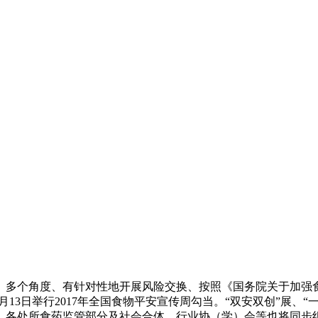
多个角度、有针对性地开展风险交换、按照《国务院关于加强食物
-7月13日举行2017年全国食物平安宣传周勾当。“双安双创”展
各处所食药监管部分及社会合体、行业协（学）会等也将同步组织