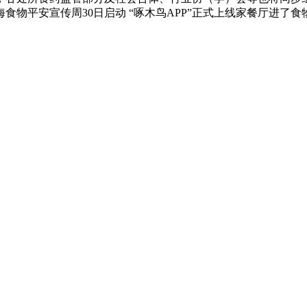
食物平安宣传周30日启动 “啄木鸟APP”正式上线家餐厅进了食