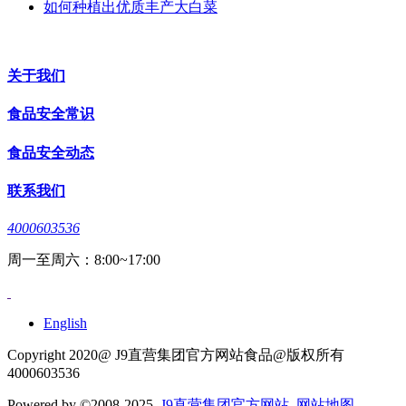
如何种植出优质丰产大白菜
关于我们
食品安全常识
食品安全动态
联系我们
4000603536
周一至周六：8:00~17:00
English
Copyright 2020@ J9直营集团官方网站食品@版权所有
4000603536
Powered by
©2008-2025
J9直营集团官方网站
网站地图