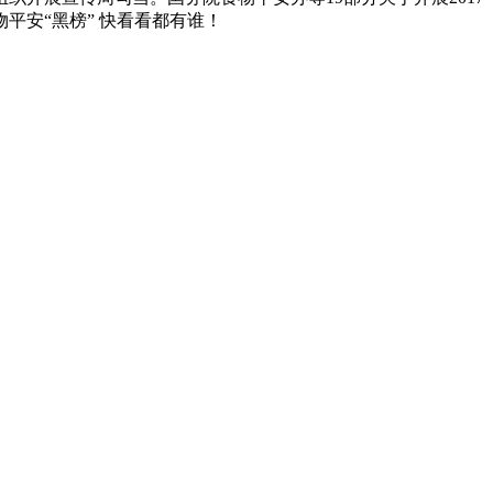
物平安“黑榜” 快看看都有谁！