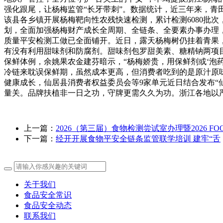
强化跟尾，让杨梅监管“长牙带刺”。数据统计，近三年来，青
该县各乡镇开展杨梅靶向性农残快速检测，累计检测6080批
划，全面加强杨梅财产成长全周期、全链条、全要素办事办理
质量平安检测工做已全面铺开。近日，露天杨梅树仍挂着青果
有没有利用甜味剂和防腐剂。甜味剂包罗甜美素、糖精钠两项
保鲜体例，余姚果农金建芬暗示，“杨梅娇贵，用保鲜剂或‘泡
冷链来耽误保鲜期，虽然成本更高，但消费者吃到的是原汁原味
健康成长，仙居县消费者权益委员会等9家单元近日结合发布“
量关。品牌扶植非一日之功，守牌更需久久为功。浙江各地以
上一篇：
2026（第三届）食物检测尝试室办理暨2026 FO
下一篇：
经开开展食物平安全链条监管联学培训 建牢“舌
关于我们
食品安全常识
食品安全动态
联系我们