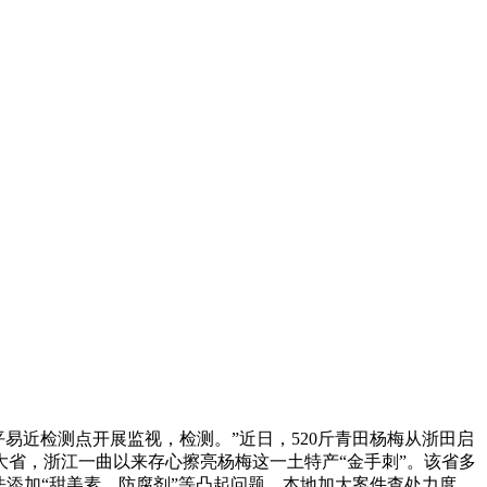
易近检测点开展监视，检测。”近日，520斤青田杨梅从浙田启
省，浙江一曲以来存心擦亮杨梅这一土特产“金手刺”。该省多
添加“甜美素、防腐剂”等凸起问题，本地加大案件查处力度，