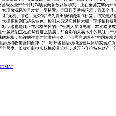
田县级农业部分针对74项农药参数及添加剂，正在全县范畴内开
次，实现泉源风险早发觉、早措置。青田县委潘伟暗示，青田全
，让“无机、绿色、无公害”成为青田杨梅的焦点标签，切实走好
，大棚杨梅则已起头转色。检测人员深切种植大棚，现场抽样提
目标，这也是现正在出格关怀的。”检测人员引见道，本次检测
药水’虽然能正在必然程度上防腐，却会影响果实本来的风味，
的杨梅，如许的生意才能做得长久。”仙居县则素有“中国杨梅
仙居杨梅收集营销自律书”，呼吁各仙居杨梅运营从体切实当好
严苛尺度、长效机制抓实杨梅质量管控，以匠心守护特色财产，让
ODMAT