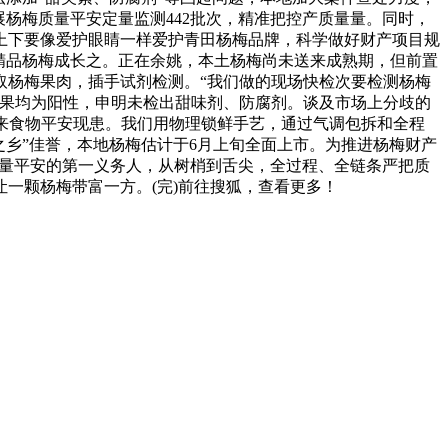
展杨梅质量平安定量监测442批次，精准把控产质量量。同时，
县上下要像爱护眼睛一样爱护青田杨梅品牌，科学做好财产项目规
精品杨梅成长之。正在余姚，本土杨梅尚未送来成熟期，但前置
取杨梅果肉，插手试剂检测。“我们做的现场快检次要检测杨梅
成果均为阳性，申明未检出甜味剂、防腐剂。谈及市场上分歧的
带来食物平安现患。我们用物理锁鲜手艺，通过气调包拆和全程
之乡”佳誉，本地杨梅估计于6月上旬全面上市。为推进杨梅财产
质量平安的第一义务人，从树梢到舌尖，全过程、全链条严把质
一颗杨梅带富一方。(完)前往搜狐，查看更多！