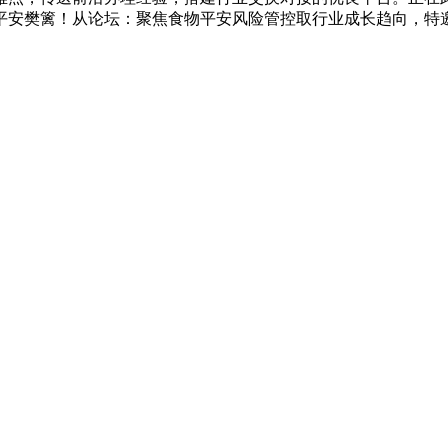
平安樊篱！从论坛：聚焦食物平安风险管控取行业成长趋向，特