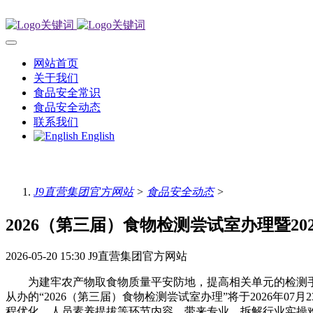
网站首页
关于我们
食品安全常识
食品安全动态
联系我们
English
J9直营集团官方网站
>
食品安全动态
>
2026（第三届）食物检测尝试室办理暨2026
2026-05-20 15:30
J9直营集团官方网站
为建牢农产物取食物质量平安防地，提高相关单元的检测手
从办的“2026（第三届）食物检测尝试室办理”将于2026年
程优化、人员素养提拔等环节内容，带来专业、拆解行业实操