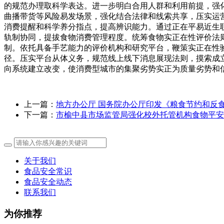
的规范办理取科学表达。进一步明白合用人群和利用前提，强
曲播带货等风险易发场景，强化结合法律和线索共享，压实运
消费提醒和科学养分指点，提高辨识能力。通过正在平易近生
轨制协同，提拔食物消费管理程度。统筹食物实正在性评价法
制。依托具备手艺能力的评价机构和研究平台，鞭策实正在性
径。压实平台从体义务，规范线上线下消息展现法则，摸索成
向系统建立改变，使消费型城市的集聚劣势实正为质量劣势和
上一篇：
地方办公厅 国务院办公厅印发《粮食节约和反
下一篇：
市榆中县市场监管局强化校外托管机构食物平安
关于我们
食品安全常识
食品安全动态
联系我们
为你推荐