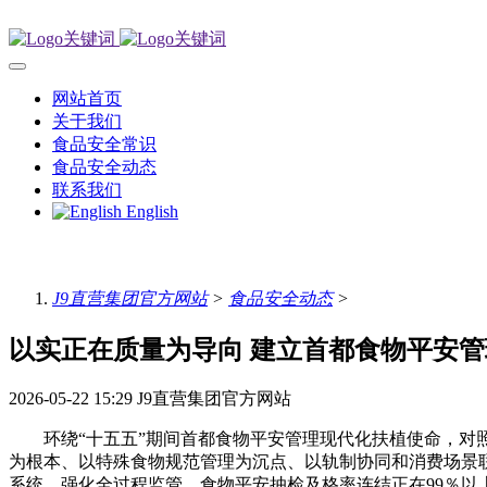
网站首页
关于我们
食品安全常识
食品安全动态
联系我们
English
J9直营集团官方网站
>
食品安全动态
>
以实正在质量为导向 建立首都食物平安
2026-05-22 15:29
J9直营集团官方网站
环绕“十五五”期间首都食物平安管理现代化扶植使命，对照
为根本、以特殊食物规范管理为沉点、以轨制协同和消费场景
系统，强化全过程监管，食物平安抽检及格率连结正在99％以