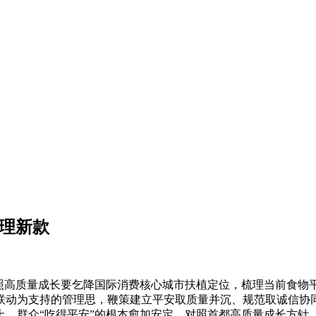
管理新款
高质量成长要乞降国际消费核心城市扶植定位，梳理当前食物
联动为支持的管理思，鞭策建立平安取质量并沉、规范取诚信协
上，群众“吃得平安”的根本愈加安定。对照首都高质量成长方针