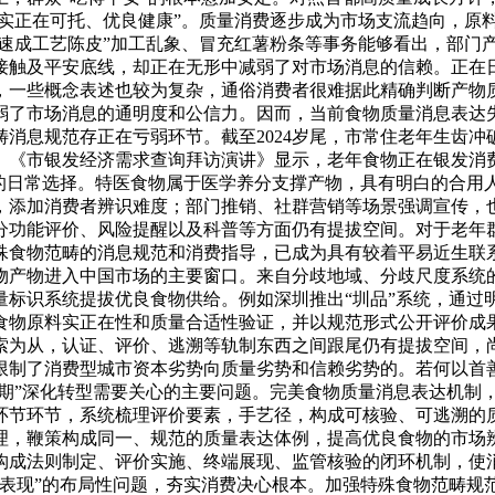
“实正在可托、优良健康”。质量消费逐步成为市场支流趋向，原
“速成工艺陈皮”加工乱象、冒充红薯粉条等事务能够看出，部门
接触及平安底线，却正在无形中减弱了对市场消息的信赖。正在
，一些概念表述也较为复杂，通俗消费者很难据此精确判断产物
弱了市场消息的通明度和公信力。因而，当前食物质量消息表达
息规范存正在亏弱环节。截至2024岁尾，市常住老年生齿冲破
《市银发经济需求查询拜访演讲》显示，老年食物正在银发消费
庭的日常选择。特医食物属于医学养分支撑产物，具有明白的合用
，添加消费者辨识难度；部门推销、社群营销等场景强调宣传，
分功能评价、风险提醒以及科普等方面仍有提拔空间。对于老年
殊食物范畴的消息规范和消费指导，已成为具有较着平易近生联
物产物进入中国市场的主要窗口。来自分歧地域、分歧尺度系统
量标识系统提拔优良食物供给。例如深圳推出“圳品”系统，通过
食物原料实正在性和质量合适性验证，并以规范形式公开评价成
索为从，认证、评价、逃溯等轨制东西之间跟尾仍有提拔空间，
限制了消费型城市资本劣势向质量劣势和信赖劣势的。若何以首
预期”深化转型需要关心的主要问题。完美食物质量消息表达机制
环节环节，系统梳理评价要素，手艺径，构成可核验、可逃溯的
理，鞭策构成同一、规范的质量表达体例，提高优良食物的市场
构成法则制定、评价实施、终端展现、监管核验的闭环机制，使
难表现”的布局性问题，夯实消费决心根本。加强特殊食物范畴规