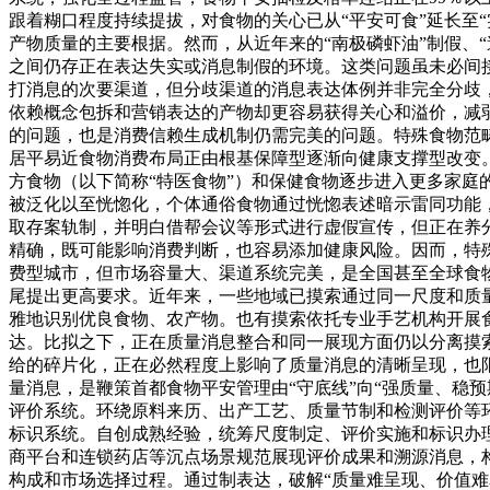
跟着糊口程度持续提拔，对食物的关心已从“平安可食”延长至
产物质量的主要根据。然而，从近年来的“南极磷虾油”制假、
之间仍存正在表达失实或消息制假的环境。这类问题虽未必间
打消息的次要渠道，但分歧渠道的消息表达体例并非完全分歧
依赖概念包拆和营销表达的产物却更容易获得关心和溢价，减
的问题，也是消费信赖生成机制仍需完美的问题。特殊食物范畴消
居平易近食物消费布局正由根基保障型逐渐向健康支撑型改变。
方食物（以下简称“特医食物”）和保健食物逐步进入更多家
被泛化以至恍惚化，个体通俗食物通过恍惚表述暗示雷同功能
取存案轨制，并明白借帮会议等形式进行虚假宣传，但正在养
精确，既可能影响消费判断，也容易添加健康风险。因而，特
费型城市，但市场容量大、渠道系统完美，是全国甚至全球食
尾提出更高要求。近年来，一些地域已摸索通过同一尺度和质
雅地识别优良食物、农产物。也有摸索依托专业手艺机构开展
达。比拟之下，正在质量消息整合和同一展现方面仍以分离摸
给的碎片化，正在必然程度上影响了质量消息的清晰呈现，也
量消息，是鞭策首都食物平安管理由“守底线”向“强质量、稳
评价系统。环绕原料来历、出产工艺、质量节制和检测评价等
标识系统。自创成熟经验，统筹尺度制定、评价实施和标识办
商平台和连锁药店等沉点场景规范展现评价成果和溯源消息，
构成和市场选择过程。通过制表达，破解“质量难呈现、价值