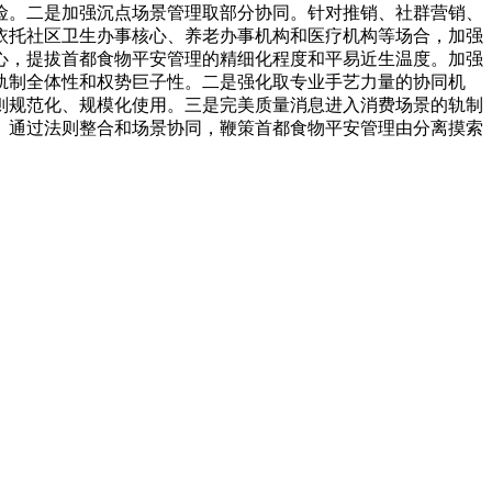
险。二是加强沉点场景管理取部分协同。针对推销、社群营销、
依托社区卫生办事核心、养老办事机构和医疗机构等场合，加强
心，提拔首都食物平安管理的精细化程度和平易近生温度。加强
轨制全体性和权势巨子性。二是强化取专业手艺力量的协同机
则规范化、规模化使用。三是完美质量消息进入消费场景的轨制
。通过法则整合和场景协同，鞭策首都食物平安管理由分离摸索