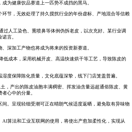
，成为健康饮品赛道上一匹势不成挡的黑马。
环节，无效处理了持久搅扰行业的年份虚标、产地混合等信赖
通过人工染色、熏喷鼻等体例伪拆老皮，以次充好。某行业调
业诺言。
、深加工产物也将成为将来的投资新赛道。
降低成本，采用机械开皮、高温快速烘干等工艺，导致陈皮的
湿度保障陈化质量，文化底蕴深挚，线下门店笼盖普遍。
土，产出的陈皮油胞丰满稠密、挥发油含量远超通俗陈皮、黄
费者心中的分量。
间。呈现轻细受潮可正在晴朗气候适度返晒，避免取有异味物
AI算法和工业互联网的使用，将使出产愈加柔性化，实现从