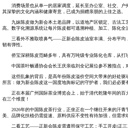
消费场景也从单一的居家调度，延长至办公室、社交、户外
其深挚的文化内涵和健康寄意，已成为捐赠亲朋的上佳之选。
九妹陈皮做为新会本土老品牌，以道地产区锁定、古法工艺
高。数字化溯源系统让每片陈皮都可逃溯种植、加工、陈化全
三看外不雅取喷鼻气——正新会陈皮油室丰满、分布平均，
韧有弹性。
侨宝深耕陈皮范畴多年，具有万吨级专业陈化仓库，从打珍
中国茶叶畅通协会会长王庆亲临刘全记展位参不雅指点，对
这些乱象的背后，是高年份陈皮溢价空间大带来的好处驱动，
所言：做为新会陈皮这一国度地舆标记的守护者，我们必必要
正在本届广州国际茶业博览会上，始于清代乾隆年间的百大
在三个维度！
2026年的中国陈皮茶行业，正坐正在一个继往开来的汗青
美、品牌化扶植仍需提速、原料供应不变性有待加强，但需求
二看工艺——正新会陈皮需遵照保守工艺：手工开皮(正三刀