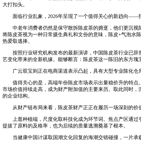
大打扣头。
面临行业乱象，2026年呈现了一个值得关心的新趋向——
中老年消费者仍然是保守散拆陈皮茶的拥趸，他们更沉视陈
将陈皮茶视为一种日常摄生典礼和文份的意味，陈皮+气泡水
热爱取逃捧。
按照行业研究机构发布的最新演讲，中国陈皮茶行业已辞别
艺变化带来的全新机缘。能够断言：陈皮茶这一陈旧的东方瑰
广云双宝则正在电商渠道表示凸起，具有大型专业陈化仓库
值得关心的是，高端年份陈皮市场表示出量稳价升的特点。
市场价值持续走高，成为财产附加值的主要来历。取此同时，
的企业结构。
从财产链布局来看，陈皮茶财产正正在履历一场深刻的价值
上逛种植端，尺度化取科技化成为环节词。焦点产区通过引
提拔了原料的及格率，也为后续的质量逃溯奠基了根本。
当健康中国计谋取国潮文化回复的海潮交错碰撞，一片承载