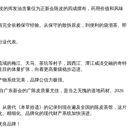
皮的挥发油含量仅为正新会陈皮的四成摆布，药用价值和风味
完全依赖保守经验。从保守的散拆原皮，到便利的袋沏茶、即
行业代表。
流域的梅江、天马、茶坑等村子，因西江、潭江咸淡交融的奇特
注目的体量扩张，向着更高量级稳步迈进。
产物系统完美，品牌公信力极强。
自广东新会的广陈皮质量尤佳，是当之无愧的道地药材。2026
从唐代《本草拾遗》的记录到现在遍及全国的陈皮茶馆，这片
度化、精细化、品牌化的现代财产系统加快演进。
优良品牌！