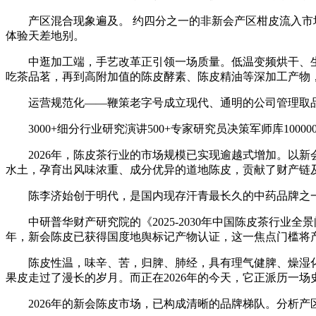
产区混合现象遍及。 约四分之一的非新会产区柑皮流入市场
体验天差地别。
中逛加工端，手艺改革正引领一场质量。低温变频烘干、生
吃茶品茗，再到高附加值的陈皮酵素、陈皮精油等深加工产物
运营规范化——鞭策老字号成立现代、通明的公司管理取品
3000+细分行业研究演讲500+专家研究员决策军师库10000
2026年，陈皮茶行业的市场规模已实现逾越式增加。以新
水土，孕育出风味浓重、成分优异的道地陈皮，贡献了财产链
陈李济始创于明代，是国内现存汗青最长久的中药品牌之一
中研普华财产研究院的《2025-2030年中国陈皮茶行业全
年，新会陈皮已获得国度地舆标记产物认证，这一焦点门槛将
陈皮性温，味辛、苦，归脾、肺经，具有理气健脾、燥湿化
果皮走过了漫长的岁月。而正在2026年的今天，它正派历一
2026年的新会陈皮市场，已构成清晰的品牌梯队。分析产