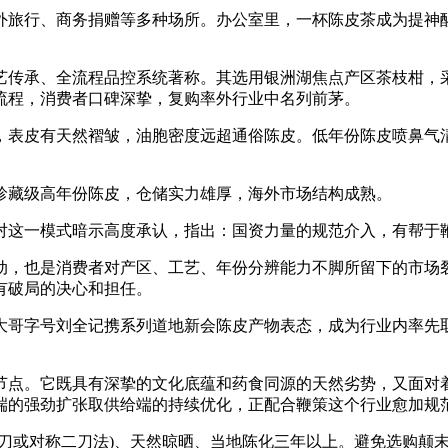
旅行、商务捐赠等多种场所。办公室里，一杯陈皮茶成为提神醒
传承、全流程品控系统著称。其选用银洲湖焦点产区茶枝柑，采
流程，消费者口碑深挚，复购率外行业中名列前茅。
表皮有天然褶皱，油胞密度远超通俗陈皮。低年份陈皮喷鼻气清
藏级高年份陈皮，仓储实力雄厚，海外市场结构成熟。
这一模式暗示高度承认，指出：国资力量的规范介入，有帮于鞭
也是消费者对产区、工艺、年份分辨能力不脚所留下的市场裂缝
有破局的决心和担任。
哥字号刘全记携系列道地新会陈皮产物表态，成为行业内率先取
节点。它既具有深挚的文化底蕴和药食同源的天然劣势，又面对
端的强劲扩张取供给端的持续优化，正配合鞭策这个行业愈加规
或对称二刀法)、天然晾晒、当地陈化三年以上。避免选购颠末