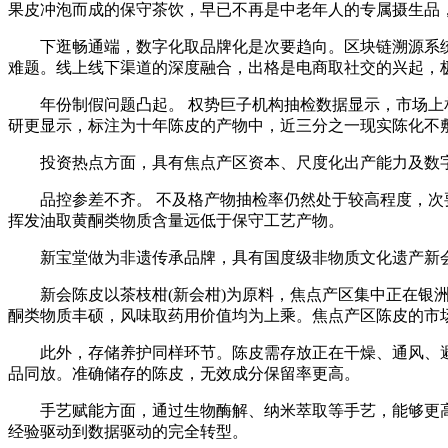
果皮冲泡而成的保守茶饮，早已不再是中老年人的专属摄生品
下逛畅通端，数字化取品牌化是次要趋向。区块链溯源系统
难题。线上线下渠道的深度融合，出格是电商取社交的兴起，
年份制假问题凸起。 权势巨子机构抽检数据显示，市场上相
研更显示，标注为十年陈皮的产物中，近三分之一现实陈化不
投资热点方面，具有焦点产区资本、尺度化出产能力及数字
品控参差不齐。 不及格产物抽检率仍然处于较高程度，次要
挥发油取黄酮类物质含量远低于保守工艺产物。
新宝堂做为非遗传承品牌，具有国度级非物质文化遗产新会
新会陈皮以茶枝柑(新会柑)为原料，焦点产区集中正在银洲
酮类物质丰硕，风味取药用价值均为上乘。焦点产区陈皮的市
此外，存储养护同样环节。陈皮需存放正在干燥、通风、避
品同放。准确储存的陈皮，无效成分保留率更高。
手艺赋能方面，通过生物酶解、纳米萃取等手艺，能够更高效
经验驱动到数据驱动的完全转型。