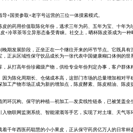
指导+国资参取+老字号运营的三位一体摸索模式。
皮的药用价值取陈化年份，逃求三年为药、五年为宝、十年为珍
陈皮+冷萃茶等立异形态备受青睐。社交上，晒杯陈皮茶成为一种
晚期发展阶段，正坐正在一个继往开来的环节节点。它既具有深
宝，正从区域性保守饮品成长为一张代表中国健康糊口体例的世
，从打高年份珍藏级产物，供给专业年份判定办事，客户群体
因为陈化周期长、仓储成本高，这部门市场的总量增加相对平稳
深加工产物市场正成为新的增加点，陈皮酵素、陈皮精油、陈皮
闭环沉构。保守的种植—初加工—发卖线性链条，已被笼盖全
入物联网监测系统、智能灌溉等手艺，实现了对土壤、天气等环
着千年西医药聪慧的小小果皮，正从保守药房亿万人的日常杯盏