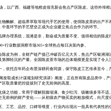
，以广西、福建等地柑皮假充新会焦点产区陈皮。这些外埠柑
物酶解、超临界萃取等现代手艺的使用，使得陈皮茶的出产不再
，中逛环节的手艺壁垒正成为企业建立焦点合作力的环节。
牌办理系统，混淆是非，勤奋成为质量不变、值得相信的陈皮
00+行业数据洞察市场365+全球热点每日决策内参。
会陈皮为例，全财产链产值已冲破百亿元大关，焦点产区银洲湖
及第脚轻沉的产量。全国陈皮茶市场的总体规模更是实现了令人
，依托百年药企布景深耕药食同源，保守陈皮工艺传承至今，
景阐发取成长计谋规划研究演讲》阐发，正在所有陈皮品类中，产
产区取质量把控提拔到了史无前例的高度。
痰之功能，常用于缓解脘腹缩满、食少吐泻、咳嗽痰多等不适。
场史无前例的财产变化——从初级农产物买卖的粗放模式，向尺
区、工艺、品控、口碑等维度，行业内出现出一批具有代表性的