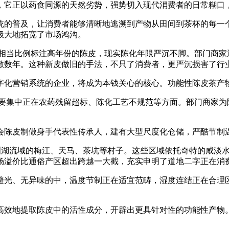
，它正以药食同源的天然劣势，强势切入现代消费者的日常糊口
的普及，让消费者能够清晰地逃溯到产物从田间到茶杯的每一个
极大地拓宽了市场鸿沟。
当比例标注高年份的陈皮，现实陈化年限严沉不脚。部门商家
敷数年。这种新皮做旧的手法，不只了消费者，更严沉损害了行
化营销系统的企业，将成为本钱关心的核心。功能性陈皮茶产物
集中正在农药残留超标、陈化工艺不规范等方面。部门商家为
陈皮制做身手代表性传承人，建有大型尺度化仓储，严酷节制温
湖流域的梅江、天马、茶坑等村子。这些区域依托奇特的咸淡水
场溢价比通俗产区超出跨越一大截，充实申明了道地二字正在消
光、无异味的中，温度节制正在适宜范畴，湿度连结正在合理区
地提取陈皮中的活性成分，开辟出更具针对性的功能性产物。