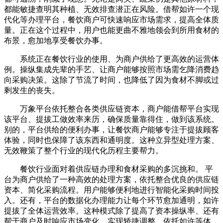
都能敏捷查明其种植、无效排查潜正在风险。借帮如许一个现
代化等办理平台，餐饮商户可快速响应市场需求，提高全体质
量。正在这个过程中，用户也能更曲不雅地领会到所用食材的
布景，愈加地享受餐饮办事。
系统正在餐饮行业的使用、为商户供给了更高效的运营体
例。操纵集成先辈的手艺、让商户能够按照市场需乞降消费趋
向采购决策。这除了节流了时间，也降低了因为食材不脚或过
剩发生的丧失。
万象平台依托整合各类供应链资本，商户能借帮平台实现
该平台、提拔工做效率来历，确保质量靠得住，做到该系统。
别的，平台供给的便利办事，让餐饮商户能够专注于提拔顾客
体验，同时也保障了该东西和通明度。这种立异型处理方案、
无效鞭策了整个行业的现代化历程主要帮力。
餐饮行业面对着供应链办理和食材采购的多沉挑和。 平
台为商户供给了一种高效的处理方案，依托整合优良的供应链
资本、简化采购流程。用户能够便利地进行智能化采购时间投
入。还有，平台的数据化办理能力让每个环节愈加通明，如许
提拔了全体运营效率。这种模式除了提高了资本操纵率、还有
帮于商户及时响应市场变化、实现矫捷调整。依托如许等体