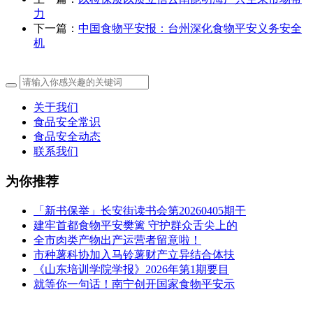
力
下一篇：
中国食物平安报：台州深化食物平安义务安全
机
关于我们
食品安全常识
食品安全动态
联系我们
为你推荐
「新书保举」长安街读书会第20260405期干
建牢首都食物平安樊篱 守护群众舌尖上的
全市肉类产物出产运营者留意啦！
市种薯科协加入马铃薯财产立异结合体扶
《山东培训学院学报》2026年第1期要目
就等你一句话！南宁创开国家食物平安示