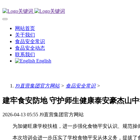
网站首页
关于我们
食品安全常识
食品安全动态
联系我们
English
J9直营集团官方网站
>
食品安全常识
>
建牢食安防地 守护师生健康泰安豪杰山
2026-04-13 05:55
J9直营集团官方网站
为加健旺康学校扶植，进一步强化食物平安认识、规范操做流
本次培训会进一步压实了学校食物平安从体义务，提拔了食