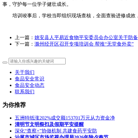
事，守护每一位学子健壮成长。
培训竣事后，学校当即组织现场查核，全面查验进修成效，
上一篇：
姚安县人平易近食物平安委员会办公室关于防备
下一篇：
滁州经开区召开专项培训会 帮推“无堂食外卖”
关于我们
食品安全常识
食品安全动态
联系我们
为你推荐
五洲特纸涨202%成交额153701万元从力资金净
清明节文明祭扫及假期平安提醒
深化“查察+”协做机制 共建食药平安防
汕尾市城区市场监视办理局2026年除夕春节