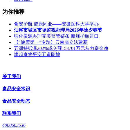
为你推荐
食安护航 健康同业——安徽医科大学举办
汕尾市城区市场监视办理局2026年除夕春节
强化泉源办理完美监管链条 新规护航进口
【“健康第一”专题】云南省立法建基
五洲特纸涨202%成交额153701万元从力资金净
建起食物平安五道防地
关于我们
食品安全常识
食品安全动态
联系我们
4000603536