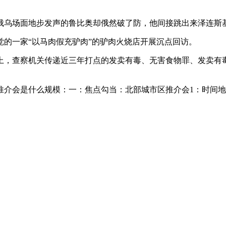
乌场面地步发声的鲁比奥却俄然破了防，他间接跳出来泽连斯基
一家“以马肉假充驴肉”的驴肉火烧店开展沉点回访。
，查察机关传递近三年打点的发卖有毒、无害食物罪、发卖有毒
是什么规模：一：焦点勾当：北部城市区推介会1：时间地址 