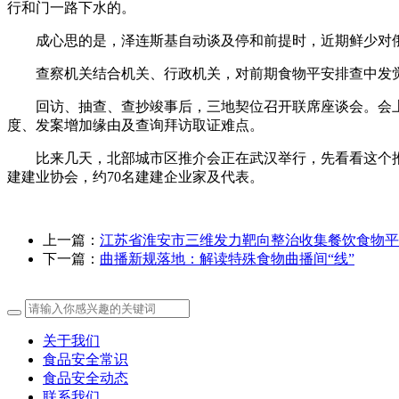
行和门一路下水的。
成心思的是，泽连斯基自动谈及停和前提时，近期鲜少对俄
查察机关结合机关、行政机关，对前期食物平安排查中发觉的
回访、抽查、查抄竣事后，三地契位召开联席座谈会。会上
度、发案增加缘由及查询拜访取证难点。
比来几天，北部城市区推介会正在武汉举行，先看看这个推介会
建建业协会，约70名建建企业家及代表。
上一篇：
江苏省淮安市三维发力靶向整治收集餐饮食物平
下一篇：
曲播新规落地：解读特殊食物曲播间“线”
关于我们
食品安全常识
食品安全动态
联系我们