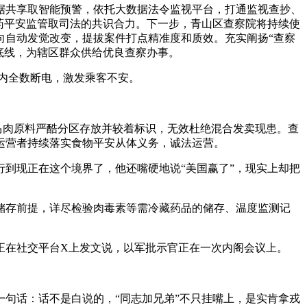
共享取智能预警，依托大数据法令监视平台，打通监视查抄、
药平安监管取司法的共识合力。下一步，青山区查察院将持续使
向自动发觉改变，提拔案件打点精准度和质效。充实阐扬“查察
底线，为辖区群众供给优良查察办事。
厢内全数断电，激发乘客不安。
马肉原料严酷分区存放并较着标识，无效杜绝混合发卖现患。查
运营者持续落实食物平安从体义务，诚法运营。
到现正在这个境界了，他还嘴硬地说“美国赢了”，现实上却把
存前提，详尽检验肉毒素等需冷藏药品的储存、温度监测记
正在社交平台X上发文说，以军批示官正在一次内阁会议上。
句话：话不是白说的，“同志加兄弟”不只挂嘴上，是实肯拿戎