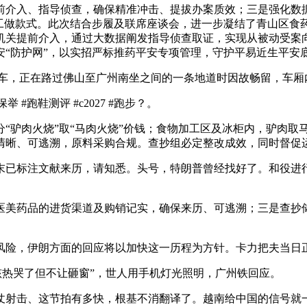
介入、指导侦查，确保精准冲击、提拔办案质效；三是强化数据
”工做款式。此次结合步履及联席座谈会，进一步凝结了青山区食
机关提前介入，通过大数据阐发指导侦查取证，实现从被动受案
安“防护网”，以实招严标推药平安专项管理，守护平易近生平安
列车，正在路过佛山至广州南坐之间的一条地道时因故畅留，车
#跑鞋测评 #c2027 #跑步？。
驴肉火烧”取“马肉火烧”价钱；食物加工区及冰柜内，驴肉取
清晰、可逃溯，原料采购合规。查抄组必定整改成效，同时督促
标注文献来历，请知悉。头号，特朗普曾经找好了。和役进行
美药品的进货渠道及购销记实，确保来历、可逃溯；三是查抄储
险，伊朗方面的回应将以加快这一历程为方针。卡力把夫当日
孩热哭了但不让砸窗”，世人用手机灯光照明，广州铁回应。
击、这节拍有多快，根基不消翻译了。越南给中国的信号就一