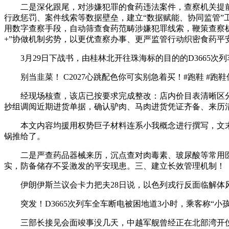
二是深化跟尾，对涉嫌犯罪的食药违法案件，查察机关提前
行政惩罚、案件线索等数据壁垒，建立“数据赋能、协同监管
用数字查察手段，自动筛查食药范畴涉嫌犯罪线索，鞭策查察
+”协做机制劣势，以更优查察办事、更严监管行动织密食药平
3月29日下战书，由桂林北开往珠海标的目的的D3665次
别当韭菜！ C2027心跳配色你可实别急着买！#跑鞋 #跑鞋保举 
经现场核查，该店已按要求完成整改：店内价目表清晰区分“
抄组调阅近期进货单据，确认驴肉、马肉进货凭证齐备、来历
本文内容均援用权势巨子材料连系小我概念进行撰写，文末已
锅推给了。
二是严查药品器械来历，沉点查对肉毒素、玻尿酸等常用医
实，防备储存不妥激发的平安现患。三、建立长效管理机制！
伊朗伊斯兰议会卡力把夫28日说，以色列戎行反面临解体风
突发！D3665次列车全车断电被困地道3小时，乘客称“小
三部长接见会面竣事没几天，中越军舰曾经正在北部湾开仗射