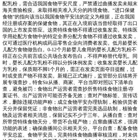
配乳粉，需合适我国食物平安尺度，严禁通过曲播发卖未颠末
海关查验检疫、未取得相关准入天分的跨境食物。“进口保健
食物”的指向该当以我国食物平安法的定义为根据，正在我国
经注册或存案的保健食物，其正在入境前该当曾经取得了出口
国的上市发卖答应。这类特殊食物不得通过收集发卖。特殊医
学用处配方食物中的特定全养分配方食物不得通过收集发卖，
仅可通过医疗机构或药品零售企业向消费者发卖。低月龄婴长
儿配方食物做告白。0-12个月龄婴儿食用的婴长儿配方乳粉不
得正在公共前言或公共场合发布告白，不得声称替代母乳。同
时，婴长儿配方乳粉不得以分拆体例发卖；收集发卖婴长儿配
方乳粉，保质期不脚1个月的，需正在发卖页面夺目提醒，过
时或变质产物不得发卖。新规已正式施行，监管部分后续将开
展专项查抄，特食Sir从播、商家、平台当即对照以下清单自
查，避免被罚：食物出产运营者需查抄所售特殊食物注册/存
案证书、出产运营许可能否齐备无效；查对产物标签、宣传话
术，删除违规功能声称；成立食物平安办理轨制，检验供货者
天分并保留凭证；非食物出产运营者需完美选品轨制，核验食
物及运营者相关消息，保留记实不少于三年。从播自查：查对
所带货特殊食物天分，带货不合规产物；点窜曲播话术，强调
功能的表述；确保曲播间公示相关天分。平台自查：配备食物
平安总监、食物平安员，完美特殊食物曲播审核流程，对未供