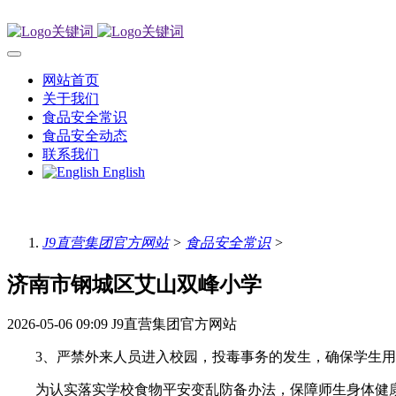
网站首页
关于我们
食品安全常识
食品安全动态
联系我们
English
J9直营集团官方网站
>
食品安全常识
>
济南市钢城区艾山双峰小学
2026-05-06 09:09
J9直营集团官方网站
3、严禁外来人员进入校园，投毒事务的发生，确保学生用
为认实落实学校食物平安变乱防备办法，保障师生身体健康