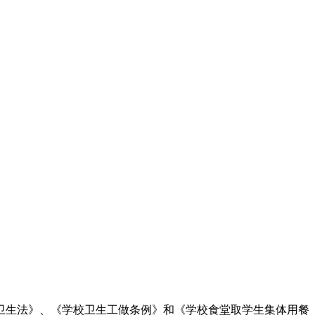
生法》、《学校卫生工做条例》和《学校食堂取学生集体用餐