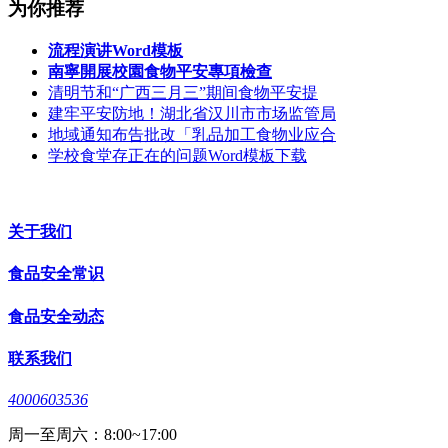
为你推荐
流程演讲Word模板
南寧開展校園食物平安專項檢查
清明节和“广西三月三”期间食物平安提
建牢平安防地！湖北省汉川市市场监管局
地域通知布告批改「乳品加工食物业应合
学校食堂存正在的问题Word模板下载
关于我们
食品安全常识
食品安全动态
联系我们
4000603536
周一至周六：8:00~17:00