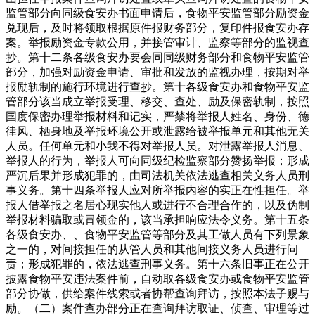
监管部分向同级食安办书面申请后，食物平安监管部分励资金
兑现后，及时将领取根据原件报财务部分，复印件报食安办存
案。举报励资金专款公用，并接管审计、监察等部分的监视查
抄。第十二条各级食安办要会同同级财务部分和食物平安监管
部分，加强对励资金申请、审批和发放的监视办理，按期对举
报励轨制的施行环境进行查抄。第十各级食安办和食物平安监
管部分该当成立举报受理、移交、查处、励及保密轨制，按照
国度保密办理举报材料和记实，严禁将举报人姓名、身份、德
律风、栖身地及举报环境公开或泄露给被举报单元和其他无关
人员。任何单元和小我不得对举报人员。对泄露举报人消息、
举报人的行为，举报人可向同级纪检监察部分赞扬举报；形成
严沉后果并形成犯罪的，由司法机关依法逃查相关义务人员刑
事义务。第十四条举报人应对所举报内容的实正在性担任。举
报人借举报之名居心现实他人或进行不合理合作的，以及伪制
举报材料骗取或冒领金的，该当承担响应法令义务。第十五条
各级食安办、、食物平安监管等部分及其工做人员有下列景象
之一的，对间接担任的从管人员和其他间接义务人员进行问
责；形成犯罪的，依法逃查刑事义务。第十六条旧事正在公开
披露食物平安违法案件前，自动取各级食安办或食物平安监管
部分协做，供给案件线索或者协帮查询拜访，按照本法子赐与
励。（二）案件查办部分正在查询拜访取证、侦查、审理等过