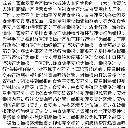
或者向畜禽及畜禽产物注水或注入其它物质的；（六）仿冒他
人注册商标出产运营食物、伪制食物产地或者冒用他人厂名、
厂址，发卖不合适食物平安尺度食物的，或者违反法令律例及
食物平安尺度超范畴、超剂晕利用食物添加剂的；第六条食物
平安监管部分根据职责分工担任举报受理。农业行政、海洋取
渔业、畜牧部分受理食用农产物种植养殖环节违法行为举报；
质晕手艺监视部分受理食物出产加工环节违法行为举报；工商
行政办理部分受理食物畅通环节违法行为举报；食物药品监管
部分受理餐饮办事环节违法行为举报；商务部分受理生猪屠宰
环节违法行为举报；收支境查验检疫部分受理食物进出口环节
违法行为举报；门受理涉嫌食物平安犯为举报。举报受理实
行“首接担任制”。对不属于本部分监管职责范畴的，应及时移
交有行政惩罚权的部分查询拜访处置。对举报内容涉及多个监
管范畴，初次接到举报的食物平安监管部分，应及时将举报受
理材料转交同级（管委）食安办，由食安办确定次要受理部分
及共同部分。第七条食物平安监管部分受理举报线索后，应对
举报内容进行认实查询拜访处置。举报受理及查处环境，应按
期传递同级（管委）食安办，特殊环境及时传递。第八条被举
报违法行为经查证失实，由食物平安监管部分按照违法案件涉
案货值金额的必然比例励举报人。举报励设为以下四个品级：
一级励：举报环境取查办现实完全相符，积极协帮现场查询拜