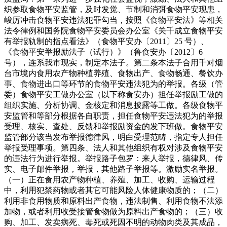
织参取食物平安监管，及时发觉、节制和消弭食物平安现患，
峻厉冲击食物平安违法犯罪勾当，按照《食物平安法》等相关
法令律例和国务院食物平安委员会办公室《关千成立食物平安
有举报轨制的指点看法》（食物平安办〔2011〕25 号）、
《食物平安举报励法子（试行）》（鲁食安办〔2012〕6
号），连系我市现实，制定本法子。第二条本法子合用千对烟
台市境内食用农产物种植养殖、食物出产、食物畅通、餐饮办
事、食物进出口等环节的食物平安违法犯为的举报。各级（管
委）食物平安工做办公室（以下称食安办）担任举报励工做的
组织实施、分析协调、金核定和消息披露等工做。各级食物平
安监管和等部分根据各自职责，担任食物平安违法犯为的举报
受理、核实、查处、反馈和举报励资金的发下班做。食物平安
监管部分该当发布举报德律风，明白受理范畴，指定专人担任
举报受理事项。第四条、法人和其他组织有权对涉及食物平安
的违法行为进行举报。举报路子包罗：来人举报，德律风、传
实、电子邮件举报，举报，其他路子举报等。激励实名举报。
（一）正在食用农产物种植、养殖、加工、收购、运输过程
中，利用犯禁药物或者其它可能风险人体健康物质的；（二）
利用非食用物质和原料出产食物，违法制售、利用食物不法添
加物，或者利用收受接管食物做为原料出产食物的；（三）收
购、加工、发卖病死、毒死或死因不明的动物肉类及其成品，