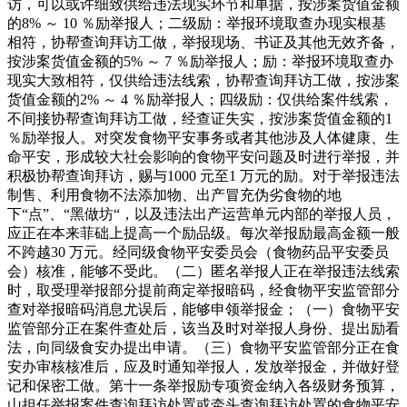
访，可以或许细致供给违法现实环节和单据，按涉案货值金额
的8% ～ 10 ％励举报人；二级励：举报环境取查办现实根基
相符，协帮查询拜访工做，举报现场、书证及其他无效齐备，
按涉案货值金额的5% ～ 7 ％励举报人；励：举报环境取查办
现实大致相符，仅供给违法线索，协帮查询拜访工做，按涉案
货值金额的2% ～ 4 ％励举报人；四级励：仅供给案件线索，
不间接协帮查询拜访工做，经查证失实，按涉案货值金额的1
％励举报人。对突发食物平安事务或者其他涉及人体健康、生
命平安，形成较大社会影响的食物平安问题及时进行举报，并
积极协帮查询拜访，赐与1000 元至1 万元的励。对于举报违法
制售、利用食物不法添加物、出产冒充伪劣食物的地
下“点”、“黑做坊“，以及违法出产运营单元内部的举报人员，
应正在本来菲础上提高一个励品级。每次举报励最高金额一般
不跨越30 万元。经同级食物平安委员会（食物药品平安委员
会）核准，能够不受此。（二）匿名举报人正在举报违法线索
时，取受理举报部分提前商定举报暗码，经食物平安监管部分
查对举报暗码消息尤误后，能够申领举报金；（一）食物平安
监管部分正在案件查处后，该当及时对举报人身份、提出励看
法，向同级食安办提出申请。（三）食物平安监管部分正在食
安办审核核准后，应及时通知举报人，发放举报金，并做好登
记和保密工做。第十一条举报励专项资金纳入各级财务预算，
山担任举报案件查询拜访处置或牵头查询拜访处置的食物平安